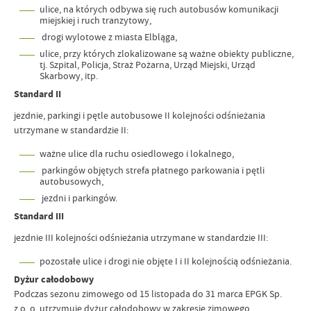
ulice, na których odbywa się ruch autobusów komunikacji
miejskiej i ruch tranzytowy,
drogi wylotowe z miasta Elbląga,
ulice, przy których zlokalizowane są ważne obiekty publiczne,
tj. Szpital, Policja, Straż Pożarna, Urząd Miejski, Urząd
Skarbowy, itp.
Standard II
jezdnie, parkingi i pętle autobusowe II kolejności odśnieżania
utrzymane w standardzie II:
ważne ulice dla ruchu osiedlowego i lokalnego,
parkingów objętych strefa płatnego parkowania i pętli
autobusowych,
jezdni i parkingów.
Standard III
jezdnie III kolejności odśnieżania utrzymane w standardzie III:
pozostałe ulice i drogi nie objęte I i II kolejnością odśnieżania.
Dyżur całodobowy
Podczas sezonu zimowego od 15 listopada do 31 marca EPGK Sp.
z o. o. utrzymuje dyżur całodobowy w zakresie zimowego