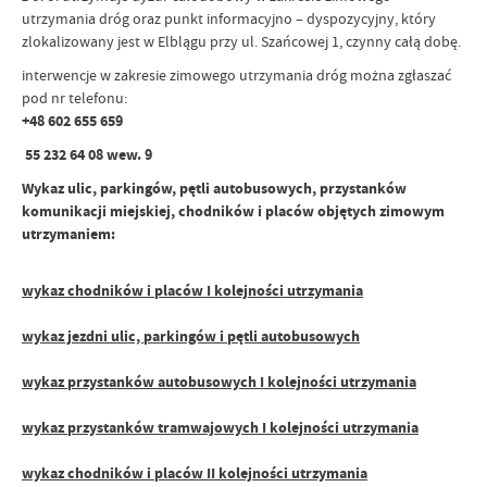
utrzymania dróg oraz punkt informacyjno – dyspozycyjny, który
zlokalizowany jest w Elblągu przy ul. Szańcowej 1, czynny całą dobę.
interwencje w zakresie zimowego utrzymania dróg można zgłaszać
pod nr telefonu:
+48 602 655 659
55 232 64 08 wew. 9
Wykaz ulic, parkingów, pętli autobusowych, przystanków
komunikacji miejskiej, chodników i placów objętych zimowym
utrzymaniem:
wykaz chodników i placów I kolejności utrzymania
wykaz jezdni ulic, parkingów i pętli autobusowych
wykaz przystanków autobusowych I kolejności utrzymania
wykaz przystanków tramwajowych I kolejności utrzymania
wykaz chodników i placów II kolejności utrzymania